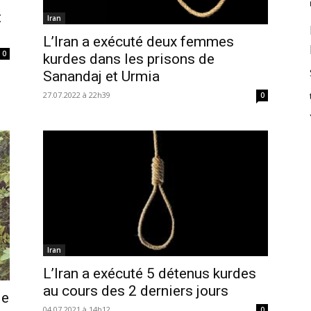
t
Iran
L’Iran a exécuté deux femmes
0
kurdes dans les prisons de
Sanandaj et Urmia
27.07.2022 à 22h39
0
Iran
L’Iran a exécuté 5 détenus kurdes
au cours des 2 derniers jours
de
04.07.2021 à 14h12
0