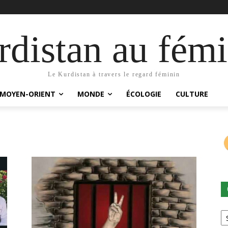
distan au fémi
Le Kurdistan à travers le regard féminin
MOYEN-ORIENT
MONDE
ÉCOLOGIE
CULTURE
Ca