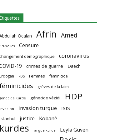
Étiquettes
Afrin
Amed
Abdullah Ocalan
Censure
Bruxelles
coronavirus
changement démographique
COVID-19
crimes de guerre
Daech
Femmes
Erdogan
féminicide
FDS
féminicides
grèves de la faim
HDP
génocide yézidi
génocide Kurde
invasion turque
ISIS
invasion
Kobanê
justice
Istanbul
kurdes
Leyla Güven
langue kurde
Paris