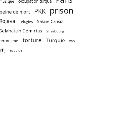
occupation turque
musique
prison
PKK
peine de mort
Rojava
Sakine Cansiz
réfugiés
Selahattin Demirtas
Strasbourg
torture
Turquie
terrorisme
Van
YPJ
écocide