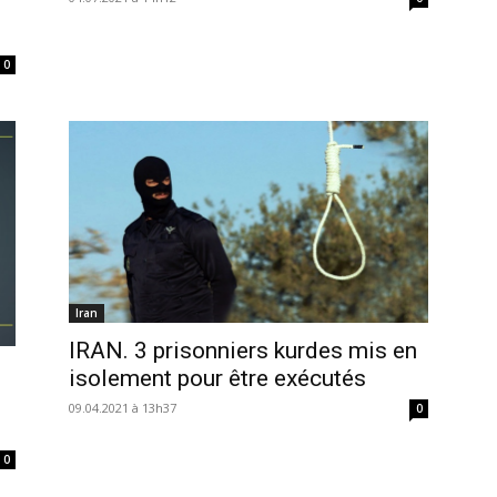
0
Iran
IRAN. 3 prisonniers kurdes mis en
e
isolement pour être exécutés
09.04.2021 à 13h37
0
0