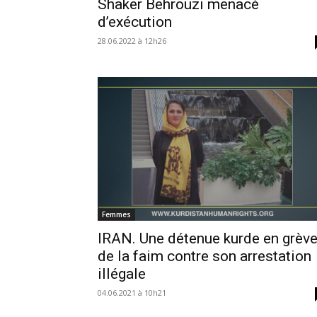
Shaker Behrouzi menacé
d’exécution
28.06.2022 à 12h26
Femmes
IRAN. Une détenue kurde en grèv
de la faim contre son arrestation
illégale
04.06.2021 à 10h21