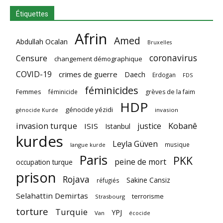
Étiquettes
Afrin
Amed
Abdullah Ocalan
Bruxelles
coronavirus
Censure
changement démographique
COVID-19
crimes de guerre
Daech
Erdogan
FDS
féminicides
Femmes
féminicide
grèves de la faim
HDP
génocide yézidi
invasion
génocide Kurde
invasion turque
Kobanê
justice
ISIS
Istanbul
kurdes
Leyla Güven
musique
langue kurde
Paris
PKK
peine de mort
occupation turque
prison
Rojava
Sakine Cansiz
réfugiés
Selahattin Demirtas
terrorisme
Strasbourg
torture
Turquie
YPJ
Van
écocide