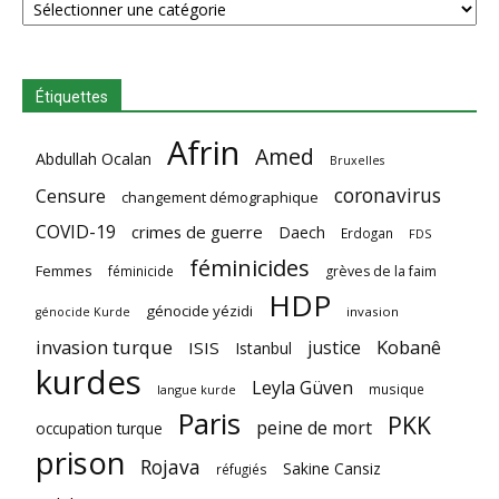
Étiquettes
Afrin
Amed
Abdullah Ocalan
Bruxelles
coronavirus
Censure
changement démographique
COVID-19
crimes de guerre
Daech
Erdogan
FDS
féminicides
Femmes
féminicide
grèves de la faim
HDP
génocide yézidi
invasion
génocide Kurde
invasion turque
Kobanê
justice
ISIS
Istanbul
kurdes
Leyla Güven
musique
langue kurde
Paris
PKK
peine de mort
occupation turque
prison
Rojava
Sakine Cansiz
réfugiés