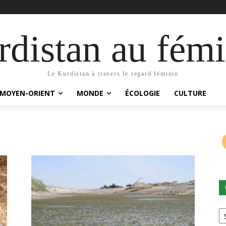
distan au fémi
Le Kurdistan à travers le regard féminin
MOYEN-ORIENT
MONDE
ÉCOLOGIE
CULTURE
Ca