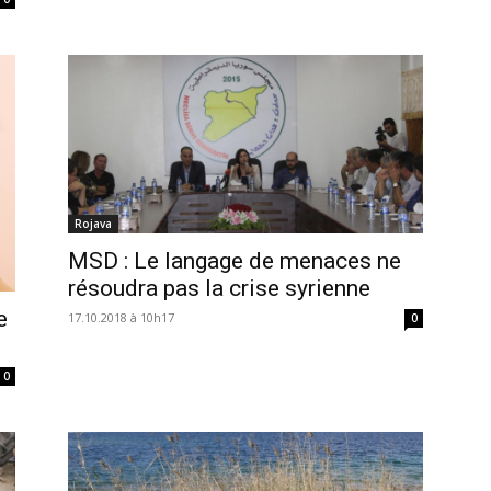
Rojava
MSD : Le langage de menaces ne
résoudra pas la crise syrienne
e
17.10.2018 à 10h17
0
0