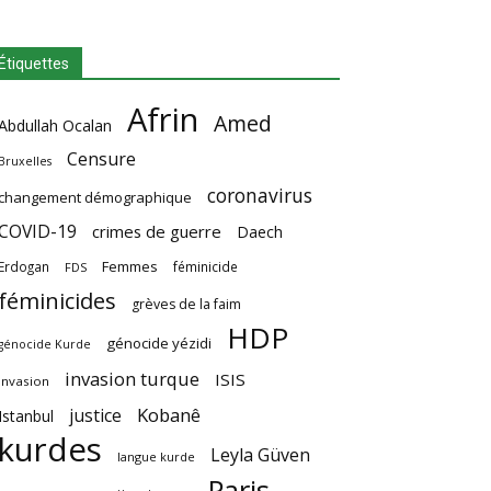
Étiquettes
Afrin
Amed
Abdullah Ocalan
Censure
Bruxelles
coronavirus
changement démographique
COVID-19
crimes de guerre
Daech
Femmes
Erdogan
féminicide
FDS
féminicides
grèves de la faim
HDP
génocide yézidi
génocide Kurde
invasion turque
ISIS
invasion
Kobanê
justice
Istanbul
kurdes
Leyla Güven
langue kurde
Paris