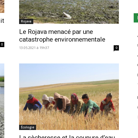
it
Rojava
Le Rojava menacé par une
catastrophe environnementale
0
13.05.2021 à 19h37
0
Écologie
La sècheresse et la coupure d’eau