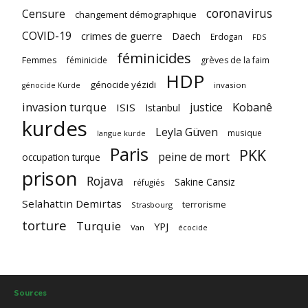
coronavirus
Censure
changement démographique
COVID-19
crimes de guerre
Daech
Erdogan
FDS
féminicides
Femmes
féminicide
grèves de la faim
HDP
génocide yézidi
invasion
génocide Kurde
invasion turque
Kobanê
justice
ISIS
Istanbul
kurdes
Leyla Güven
musique
langue kurde
Paris
PKK
peine de mort
occupation turque
prison
Rojava
Sakine Cansiz
réfugiés
Selahattin Demirtas
terrorisme
Strasbourg
torture
Turquie
YPJ
Van
écocide
Sources