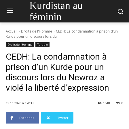
Kurdistan au
féminin
Accueil
Droits de l'Homme
CEDH: La condamnation à prison d'un
Kurde pour un discours lors du...
Droits de l'Homme
Turquie
CEDH: La condamnation à
prison d’un Kurde pour un
discours lors du Newroz a
violé la liberté d’expression
12.11.2020 à 17h39
1518
0
Facebook
Twitter