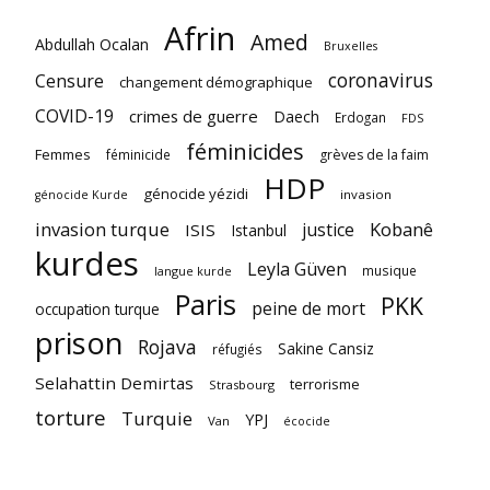
Afrin
Amed
Abdullah Ocalan
Bruxelles
coronavirus
Censure
changement démographique
COVID-19
crimes de guerre
Daech
Erdogan
FDS
féminicides
Femmes
féminicide
grèves de la faim
HDP
génocide yézidi
invasion
génocide Kurde
invasion turque
Kobanê
justice
ISIS
Istanbul
kurdes
Leyla Güven
musique
langue kurde
Paris
PKK
peine de mort
occupation turque
prison
Rojava
Sakine Cansiz
réfugiés
Selahattin Demirtas
terrorisme
Strasbourg
torture
Turquie
YPJ
Van
écocide