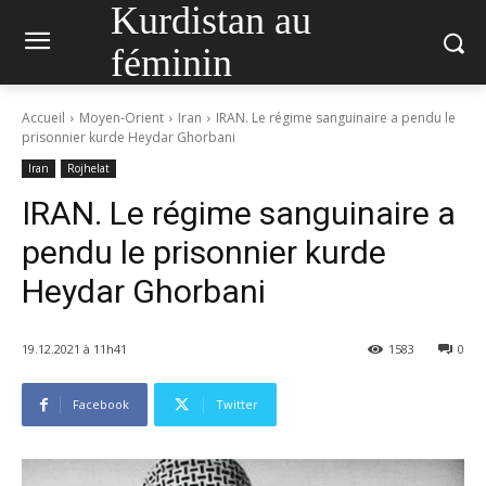
Kurdistan au
féminin
Accueil
Moyen-Orient
Iran
IRAN. Le régime sanguinaire a pendu le
prisonnier kurde Heydar Ghorbani
Iran
Rojhelat
IRAN. Le régime sanguinaire a
pendu le prisonnier kurde
Heydar Ghorbani
19.12.2021 à 11h41
1583
0
Facebook
Twitter