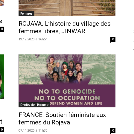
Femmes
s
ROJAVA. L’histoire du village des
0
femmes libres, JINWAR
19.12.2020 à 16h51
0
Droits de l'Homme
FRANCE. Soutien féministe aux
t
femmes du Rojava
0
07.11.2020 à 11h30
0