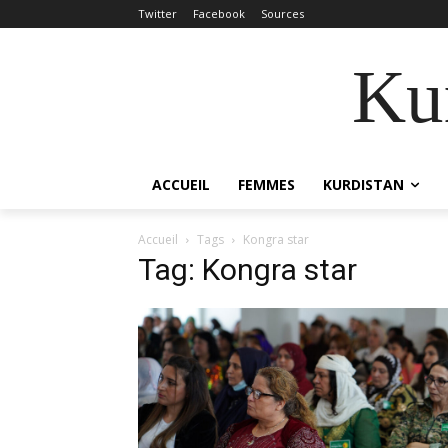
Twitter
Facebook
Sources
Kur
ACCUEIL
FEMMES
KURDISTAN
Accueil
Tags
Kongra star
Tag: Kongra star