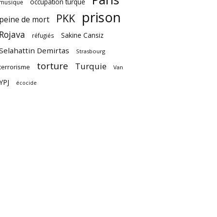
occupation turque
musique
prison
PKK
peine de mort
Rojava
Sakine Cansiz
réfugiés
Selahattin Demirtas
Strasbourg
torture
Turquie
terrorisme
Van
YPJ
écocide