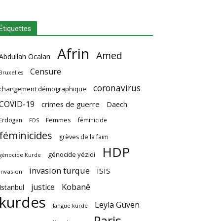
Étiquettes
Afrin
Amed
Abdullah Ocalan
Censure
Bruxelles
coronavirus
changement démographique
COVID-19
crimes de guerre
Daech
Femmes
Erdogan
féminicide
FDS
féminicides
grèves de la faim
HDP
génocide yézidi
génocide Kurde
invasion turque
ISIS
invasion
Kobanê
justice
Istanbul
kurdes
Leyla Güven
langue kurde
Paris