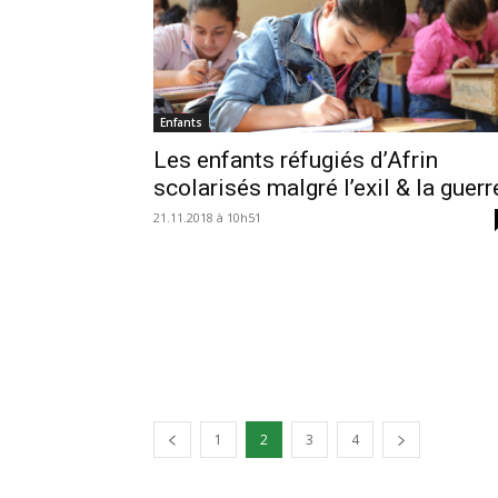
Enfants
Les enfants réfugiés d’Afrin
scolarisés malgré l’exil & la guerr
21.11.2018 à 10h51
1
2
3
4