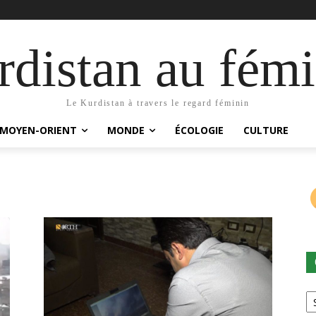
distan au fémi
Le Kurdistan à travers le regard féminin
MOYEN-ORIENT
MONDE
ÉCOLOGIE
CULTURE
Ca