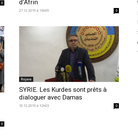
d’Afrin
0
27.12.2019 à 16h09
0
Rojava
SYRIE. Les Kurdes sont prêts à
dialoguer avec Damas
10.12.2019 à 12h03
0
0