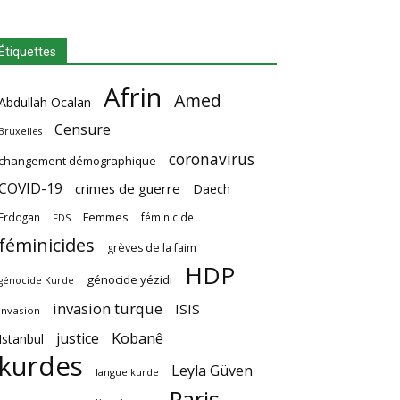
Étiquettes
Afrin
Amed
Abdullah Ocalan
Censure
Bruxelles
coronavirus
changement démographique
COVID-19
crimes de guerre
Daech
Femmes
Erdogan
féminicide
FDS
féminicides
grèves de la faim
HDP
génocide yézidi
génocide Kurde
invasion turque
ISIS
invasion
Kobanê
justice
Istanbul
kurdes
Leyla Güven
langue kurde
Paris