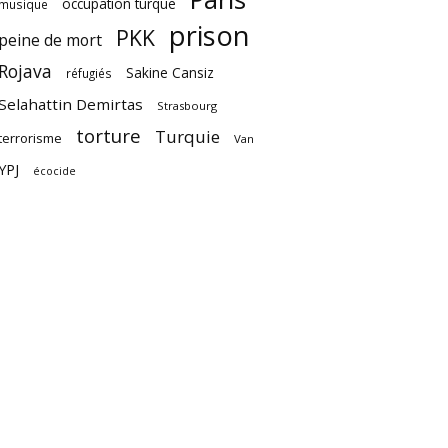
occupation turque
musique
prison
PKK
peine de mort
Rojava
Sakine Cansiz
réfugiés
Selahattin Demirtas
Strasbourg
torture
Turquie
terrorisme
Van
YPJ
écocide