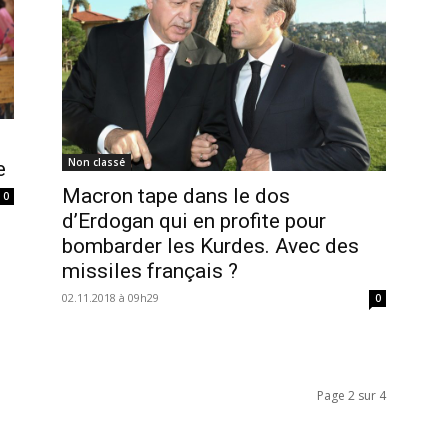
Non classé
e
Macron tape dans le dos
0
d’Erdogan qui en profite pour
bombarder les Kurdes. Avec des
missiles français ?
02.11.2018 à 09h29
0
Page 2 sur 4