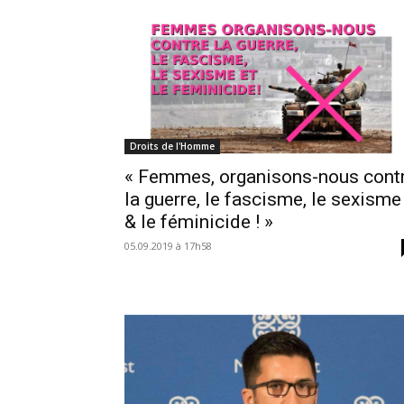
Droits de l'Homme
« Femmes, organisons-nous cont
la guerre, le fascisme, le sexisme
& le féminicide ! »
05.09.2019 à 17h58