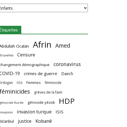
tégories
Étiquettes
Afrin
Amed
Abdullah Ocalan
Censure
Bruxelles
coronavirus
changement démographique
COVID-19
crimes de guerre
Daech
Femmes
Erdogan
féminicide
FDS
féminicides
grèves de la faim
HDP
génocide yézidi
génocide Kurde
invasion turque
ISIS
invasion
Kobanê
justice
Istanbul