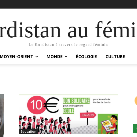
distan au fémi
Le Kurdistan à travers le regard féminin
MOYEN-ORIENT
MONDE
ÉCOLOGIE
CULTURE
Education