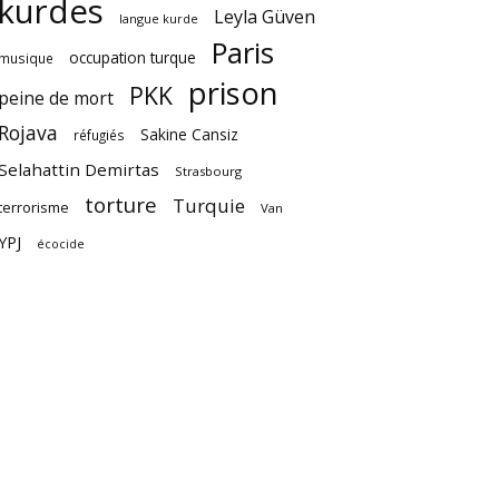
kurdes
Leyla Güven
langue kurde
Paris
occupation turque
musique
prison
PKK
peine de mort
Rojava
Sakine Cansiz
réfugiés
Selahattin Demirtas
Strasbourg
torture
Turquie
terrorisme
Van
YPJ
écocide