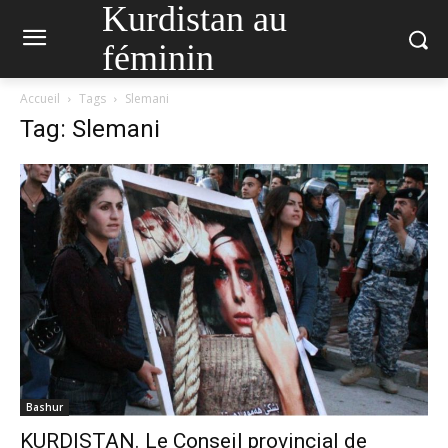
Kurdistan au
féminin
Accueil
Tags
Slemani
Tag: Slemani
Bashur
KURDISTAN. Le Conseil provincial de