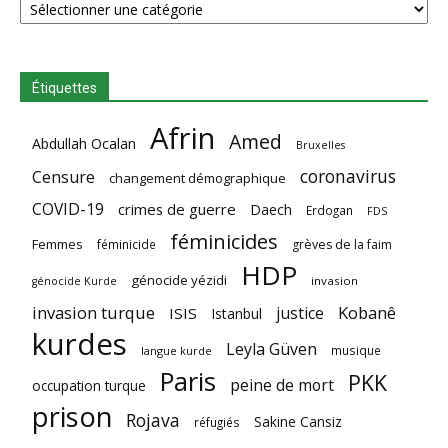
Étiquettes
Afrin
Amed
Abdullah Ocalan
Bruxelles
coronavirus
Censure
changement démographique
COVID-19
crimes de guerre
Daech
Erdogan
FDS
féminicides
Femmes
féminicide
grèves de la faim
HDP
génocide yézidi
invasion
génocide Kurde
invasion turque
Kobanê
justice
ISIS
Istanbul
kurdes
Leyla Güven
musique
langue kurde
Paris
PKK
peine de mort
occupation turque
prison
Rojava
Sakine Cansiz
réfugiés