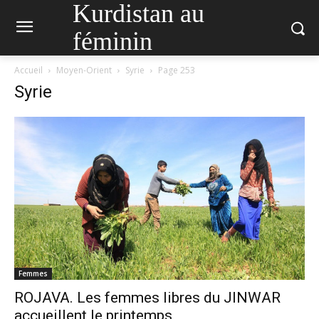
Kurdistan au
féminin
Accueil
Moyen-Orient
Syrie
Page 253
Syrie
Femmes
ROJAVA. Les femmes libres du JINWAR
accueillent le printemps