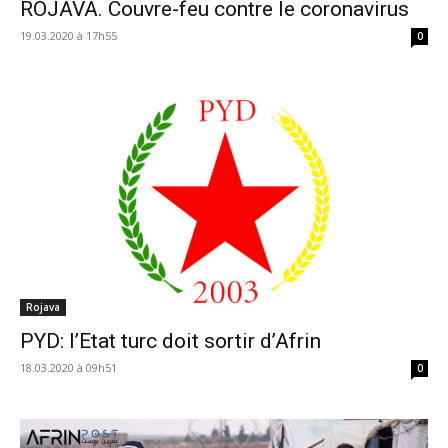
ROJAVA. Couvre-feu contre le coronavirus
19.03.2020 à 17h55
0
Rojava
PYD: l’Etat turc doit sortir d’Afrin
18.03.2020 à 09h51
0