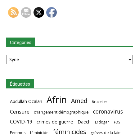
Catégories
Catégories
Étiquettes
Afrin
Amed
Abdullah Ocalan
Bruxelles
coronavirus
Censure
changement démographique
COVID-19
crimes de guerre
Daech
Erdogan
FDS
féminicides
Femmes
féminicide
grèves de la faim