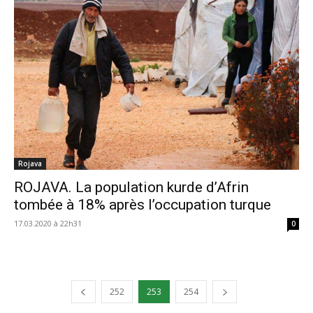
Rojava
ROJAVA. La population kurde d’Afrin
tombée à 18% après l’occupation turque
17.03.2020 à 22h31
0
252
253
254