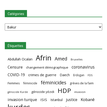
Catégories
Catégories
Étiquettes
Afrin
Amed
Abdullah Ocalan
Bruxelles
coronavirus
Censure
changement démographique
COVID-19
crimes de guerre
Daech
Erdogan
FDS
féminicides
Femmes
féminicide
grèves de la faim
HDP
génocide yézidi
invasion
génocide Kurde
invasion turque
Kobanê
justice
ISIS
Istanbul