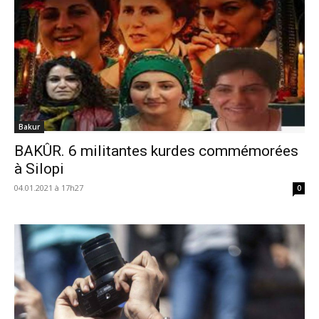
Bakur
BAKÛR. 6 militantes kurdes commémorées
à Silopi
04.01.2021 à 17h27
0