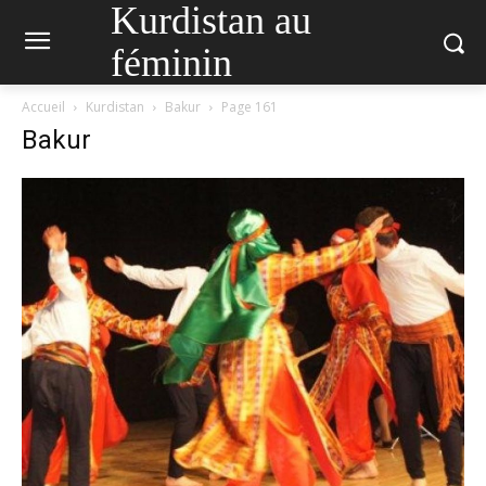
Kurdistan au
féminin
Accueil
Kurdistan
Bakur
Page 161
Bakur