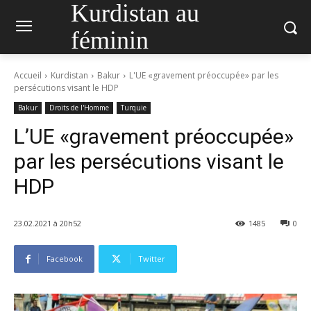
Kurdistan au
féminin
Accueil
Kurdistan
Bakur
L'UE «gravement préoccupée» par les
persécutions visant le HDP
Bakur
Droits de l'Homme
Turquie
L’UE «gravement préoccupée»
par les persécutions visant le
HDP
23.02.2021 à 20h52
1485
0
Facebook
Twitter