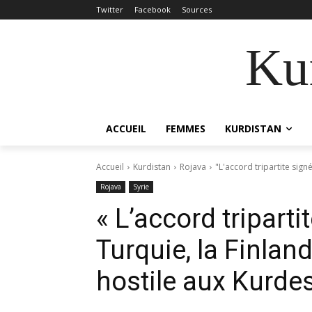
Twitter
Facebook
Sources
Kur
ACCUEIL
FEMMES
KURDISTAN
Accueil
Kurdistan
Rojava
"L'accord tripartite signé
Rojava
Syrie
« L’accord triparti
Turquie, la Finland
hostile aux Kurdes