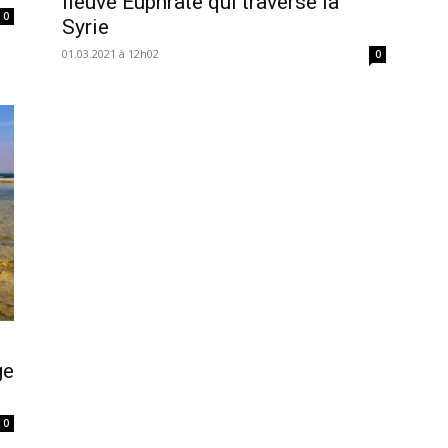
fleuve Euphrate qui traverse la
0
Syrie
01.03.2021 à 12h02
0
ge
0