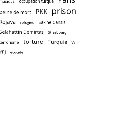
occupation turque
musique
prison
PKK
peine de mort
Rojava
Sakine Cansiz
réfugiés
Selahattin Demirtas
Strasbourg
torture
Turquie
terrorisme
Van
YPJ
écocide