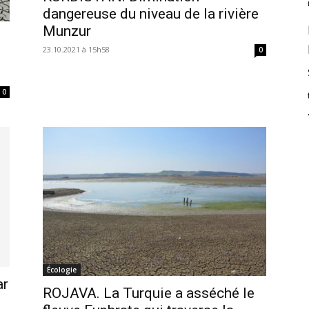
dangereuse du niveau de la rivière
Munzur
23.10.2021 à 15h58
0
0
Écologie
ar
ROJAVA. La Turquie a asséché le