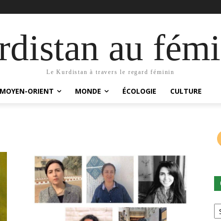
distan au fémi
Le Kurdistan à travers le regard féminin
MOYEN-ORIENT
MONDE
ÉCOLOGIE
CULTURE
Ca