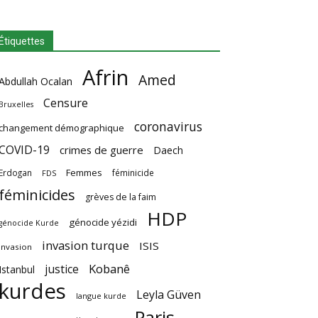
Étiquettes
Afrin
Amed
Abdullah Ocalan
Censure
Bruxelles
coronavirus
changement démographique
COVID-19
crimes de guerre
Daech
Femmes
Erdogan
féminicide
FDS
féminicides
grèves de la faim
HDP
génocide yézidi
génocide Kurde
invasion turque
ISIS
invasion
Kobanê
justice
Istanbul
kurdes
Leyla Güven
langue kurde
Paris