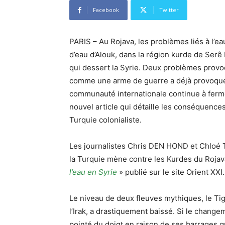
Facebook
Twitter
PARIS – Au Rojava, les problèmes liés à l’eau
d’eau d’Alouk, dans la région kurde de Serê 
qui dessert la Syrie. Deux problèmes provoqu
comme une arme de guerre a déjà provoqué 
communauté internationale continue à ferme
nouvel article qui détaille les conséquence
Turquie colonialiste.
Les journalistes Chris DEN HOND et Chloé T
la Turquie mène contre les Kurdes du Rojava
l’eau en Syrie
» publié sur le site Orient XXI.
Le niveau de deux fleuves mythiques, le Tigre
l’Irak, a drastiquement baissé. Si le chang
pointé du doigt en raison de ses barrages qu