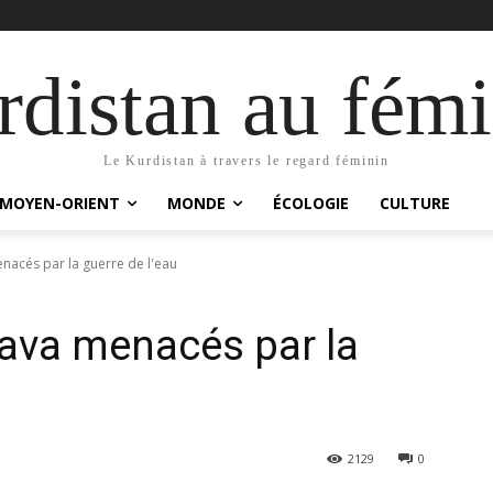
distan au fémi
Le Kurdistan à travers le regard féminin
MOYEN-ORIENT
MONDE
ÉCOLOGIE
CULTURE
nacés par la guerre de l'eau
ava menacés par la
2129
0