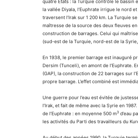
quatre États : la Turquie contrôle le bassin 
la vallée Diyala, l’Euphrate irrigue le nord e
traversent l’Irak sur 1 200 km. La Turquie se
maîtresse de la source des deux fleuves en
construction de barrages. Celui qui maîtrise 
(sud-est de la Turquie, nord-est de la Syrie
En 1938, le premier barrage est inauguré pr
Dersim (Tunceli), en amont de l’Euphrate. E
(
GAP
), la construction de 22 barrages sur l’
propre barrage. L’effet combiné est immédia
Une guerre pour l’eau est évitée de justesse
l’Irak, et fait de même avec la Syrie en 1987
3
de l’Euphrate : en moyenne 500 m
d’eau pa
les activités du Parti des travailleurs du Kur
Au début des années 1990, la Turquie termin