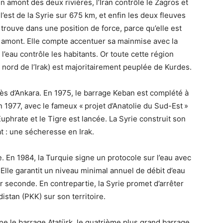
en amont des deux rivières, l’Iran contrôle le Zagros et
t l’est de la Syrie sur 675 km, et enfin les deux fleuves
 trouve dans une position de force, parce qu’elle est
 amont. Elle compte accentuer sa mainmise avec la
l’eau contrôle les habitants. Or toute cette région
, nord de l’Irak) est majoritairement peuplée de Kurdes.
ès d’Ankara. En 1975, le barrage Keban est complété à
n 1977, avec le fameux «
projet d’Anatolie du Sud-Est
»
Euphrate et le Tigre est lancée. La Syrie construit son
t : une sécheresse en Irak.
. En 1984, la Turquie signe un protocole sur l’eau avec
. Elle garantit un niveau minimal annuel de débit d’eau
r seconde. En contrepartie, la Syrie promet d’arrêter
distan (
PKK
) sur son territoire.
e le barrage Atatürk, le quatrième plus grand barrage