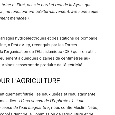
ine et Firat, dans le nord et l’est de la Syrie, qui
gion, ne fonctionnent qu’alternativement, avec une seule
usement menacée
».
s barrages hydroélectriques et des stations de pompage
ne, à l’est d’Alep, reconquis par les Forces
e l’organisation de l’État islamique (
OEI
) qui s’en était
seulement à quelques dizaines de centimètres au-
turbines cesseront de produire de l’électricité.
UR L’AGRICULTURE
atiquement filtrée, les eaux usées et l’eau stagnante
 maladies.
«
L’eau venant de l’Euphrate n’est plus
à cause de l’eau stagnante
»
, nous confie Muslim Nebo,
oprésident de la Commission de l’agriculture et de