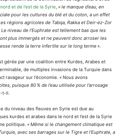
ord et de l’est de la Syrie
,
«
le manque d’eau, en
ciale pour les cultures du blé et du coton, a un effet
 Les régions agricoles de Tabqa, Rakka et Deir-ez-Zor
 Le niveau de l’Euphrate est tellement bas que les
ont plus immergés et ne peuvent donc arroser les
sse rende la terre infertile sur le long terme
».
st gérée par une coalition entre Kurdes, Arabes et
erminable, de multiples invasions de la Turquie dans
act ravageur sur l’économie.
«
Nous avons
oltes, puisque 80
% de l’eau utilisée pour l’arrosage
t-il.
se du niveau des fleuves en Syrie est due au
s kurdes et arabes dans le nord et l’est de la Syrie
me politique.
«
Même si le changement climatique est
Turquie, avec ses barrages sur le Tigre et l’Euphrate, a