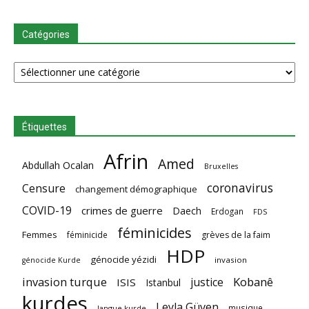
Catégories
Catégories
Étiquettes
Afrin
Amed
Abdullah Ocalan
Bruxelles
coronavirus
Censure
changement démographique
COVID-19
crimes de guerre
Daech
Erdogan
FDS
féminicides
Femmes
féminicide
grèves de la faim
HDP
génocide yézidi
invasion
génocide Kurde
invasion turque
Kobanê
justice
ISIS
Istanbul
kurdes
Leyla Güven
musique
langue kurde