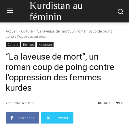
Kurdistan au
féminin
Accueil
Culture
“La laveuse de mort”, un roman coup de poing
contre l'oppression des...
Culture
Femmes
Kurdistan
“La laveuse de mort”, un
roman coup de poing contre
l’oppression des femmes
kurdes
23.10.2020 à 16h58
3487
0
Facebook
Twitter