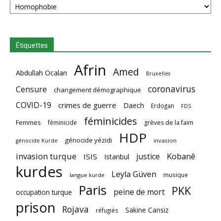
Étiquettes
Afrin
Amed
Abdullah Ocalan
Bruxelles
coronavirus
Censure
changement démographique
COVID-19
crimes de guerre
Daech
Erdogan
FDS
féminicides
Femmes
féminicide
grèves de la faim
HDP
génocide yézidi
invasion
génocide Kurde
invasion turque
Kobanê
justice
ISIS
Istanbul
kurdes
Leyla Güven
musique
langue kurde
Paris
PKK
peine de mort
occupation turque
prison
Rojava
Sakine Cansiz
réfugiés