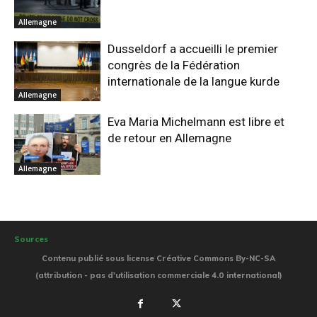
Allemagne
Dusseldorf a accueilli le premier
congrès de la Fédération
internationale de la langue kurde
Allemagne
Eva Maria Michelmann est libre et
de retour en Allemagne
Allemagne
Sources
Contenu publié sous license Créative Commons By-NC-SA
(attribution - pas d'utilisation commerciale 4.0 international)