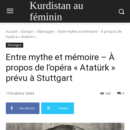
Kurdistan au
féminin
Accueil
Europe
Allemagne
Entre mythe et mémoire – À propos de
l’opéra « Atatürk »...
Allemagne
Entre mythe et mémoire – À
propos de l’opéra « Atatürk »
prévu à Stuttgart
17.05.2026 à 12h04
343
0
Facebook
Twitter