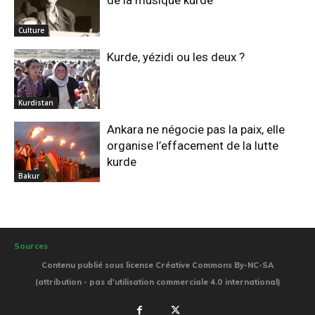
de la musique kurde
Culture
Kurde, yézidi ou les deux ?
Kurdistan
Ankara ne négocie pas la paix, elle
organise l’effacement de la lutte
kurde
Bakur
Sources
Contenu publié sous license Créative Commons By-NC-SA
(attribution - pas d'utilisation commerciale 4.0 international)