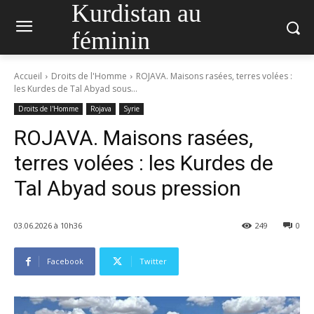
Kurdistan au
féminin
Accueil
Droits de l'Homme
ROJAVA. Maisons rasées, terres volées :
les Kurdes de Tal Abyad sous...
Droits de l'Homme
Rojava
Syrie
ROJAVA. Maisons rasées,
terres volées : les Kurdes de
Tal Abyad sous pression
03.06.2026 à 10h36
249
0
Facebook
Twitter