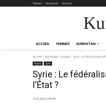
Twitter
Facebook
Sources
Kur
ACCUEIL
FEMMES
KURDISTAN
Accueil
Kurdistan
Rojava
Syrie : Le fédéralisme affa
Rojava
Syrie
Syrie : Le fédérali
l’État ?
13.05.2026 à 20h49