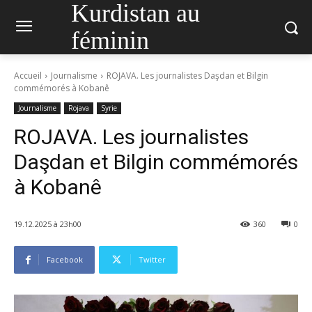
Kurdistan au
féminin
Accueil
Journalisme
ROJAVA. Les journalistes Daşdan et Bilgin
commémorés à Kobanê
Journalisme
Rojava
Syrie
ROJAVA. Les journalistes
Daşdan et Bilgin commémorés
à Kobanê
19.12.2025 à 23h00
360
0
Facebook
Twitter