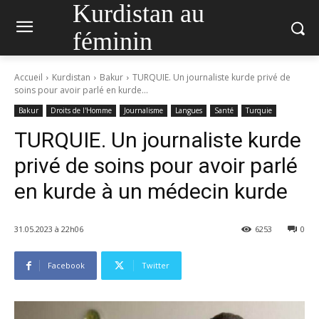
Kurdistan au
féminin
Accueil
Kurdistan
Bakur
TURQUIE. Un journaliste kurde privé de
soins pour avoir parlé en kurde...
Bakur
Droits de l'Homme
Journalisme
Langues
Santé
Turquie
TURQUIE. Un journaliste kurde
privé de soins pour avoir parlé
en kurde à un médecin kurde
31.05.2023 à 22h06
6253
0
Facebook
Twitter