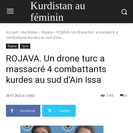
Kurdistan au
féminin
Accueil
Kurdistan
Rojava
ROJAVA. Un drone turc a massacré 4
combattants kurdes au sud d'Ain...
Rojava
Syrie
ROJAVA. Un drone turc a
massacré 4 combattants
kurdes au sud d’Ain Issa
28.07.2022 à 12h02
1195
0
Facebook
Twitter