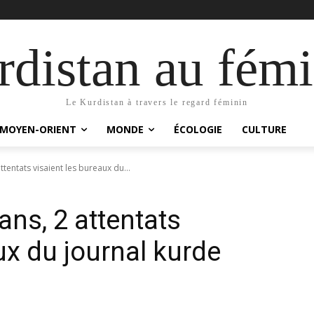
distan au fémi
Le Kurdistan à travers le regard féminin
MOYEN-ORIENT
MONDE
ÉCOLOGIE
CULTURE
ttentats visaient les bureaux du...
ans, 2 attentats
ux du journal kurde