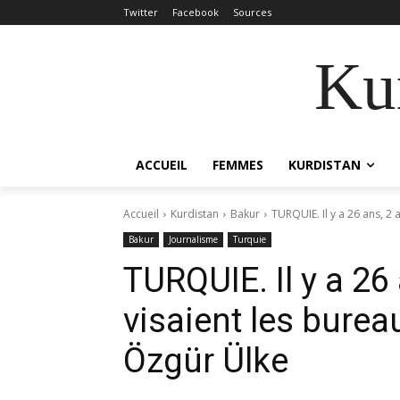
Twitter
Facebook
Sources
Kur
ACCUEIL
FEMMES
KURDISTAN
Accueil
Kurdistan
Bakur
TURQUIE. Il y a 26 ans, 2 a
Bakur
Journalisme
Turquie
TURQUIE. Il y a 26 
visaient les burea
Özgür Ülke