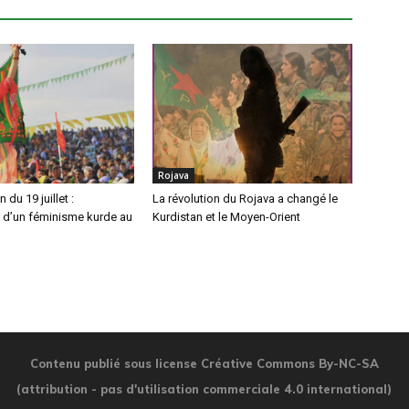
Rojava
 du 19 juillet :
La révolution du Rojava a changé le
 d’un féminisme kurde au
Kurdistan et le Moyen-Orient
Contenu publié sous license Créative Commons By-NC-SA
(attribution - pas d'utilisation commerciale 4.0 international)