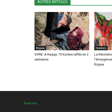
AUTRES ARTICLES
Rojava
Femmes
SYRIE. A Raqqa, 15 Kurdes raflés en 2
La Révolution
semaines
l’émergence
Rojava
Sources