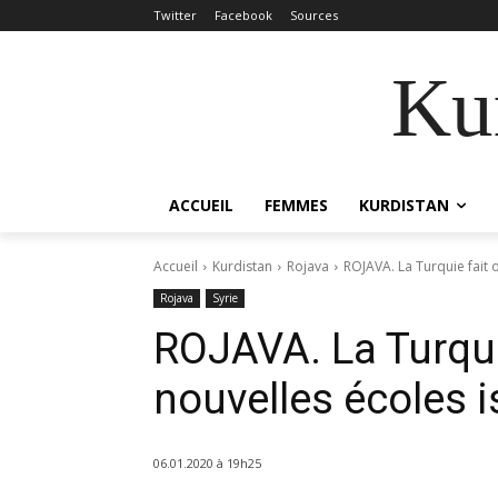
Twitter
Facebook
Sources
Kur
ACCUEIL
FEMMES
KURDISTAN
Accueil
Kurdistan
Rojava
ROJAVA. La Turquie fait o
Rojava
Syrie
ROJAVA. La Turquie
nouvelles écoles i
06.01.2020 à 19h25