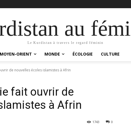
distan au fémi
Le Kurdistan à travers le regard féminin
MOYEN-ORIENT
MONDE
ÉCOLOGIE
CULTURE
uvrir de nouvelles écoles islamistes à Afrin
 fait ouvrir de
slamistes à Afrin
1743
0