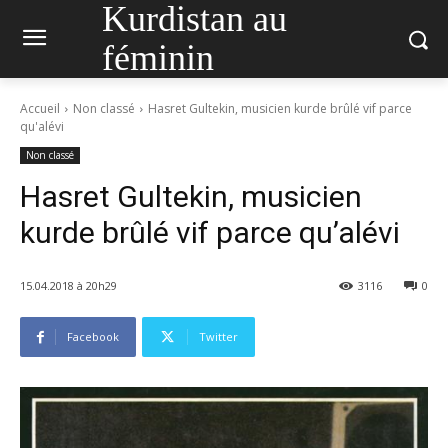
Kurdistan au
féminin
Accueil
Non classé
Hasret Gultekin, musicien kurde brûlé vif parce
qu'alévi
Non classé
Hasret Gultekin, musicien
kurde brûlé vif parce qu’alévi
15.04.2018 à 20h29
3116
0
Facebook
Twitter