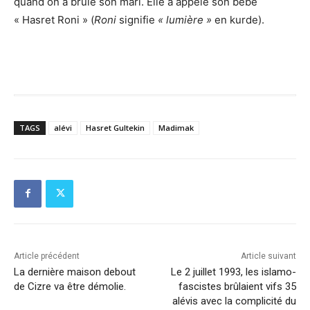
quand on a brûlé son mari. Elle a appelé son bébé
« Hasret Roni » (
Roni
signifie
« lumière »
en kurde).
TAGS
alévi
Hasret Gultekin
Madimak
Article précédent
Article suivant
La dernière maison debout
Le 2 juillet 1993, les islamo-
de Cizre va être démolie.
fascistes brûlaient vifs 35
alévis avec la complicité du