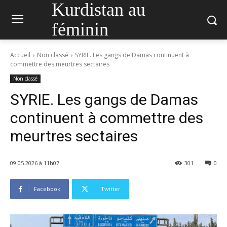
Kurdistan au
féminin
Accueil
Non classé
SYRIE. Les gangs de Damas continuent à
commettre des meurtres sectaires
Non classé
SYRIE. Les gangs de Damas
continuent à commettre des
meurtres sectaires
09.05.2026 à 11h07
301
0
Facebook
Twitter