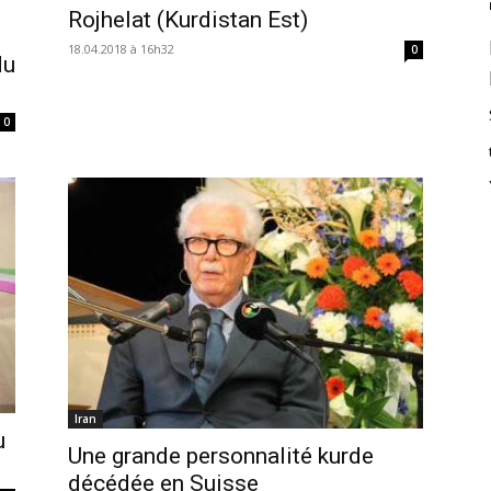
Rojhelat (Kurdistan Est)
18.04.2018 à 16h32
0
du
0
Iran
u
Une grande personnalité kurde
décédée en Suisse