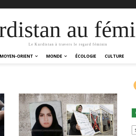
distan au fémi
Le Kurdistan à travers le regard féminin
MOYEN-ORIENT
MONDE
ÉCOLOGIE
CULTURE
Ca