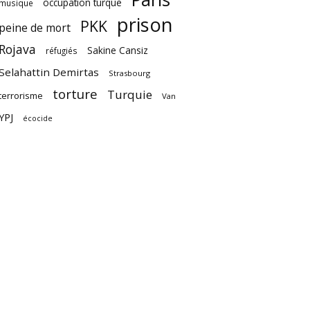
occupation turque
musique
prison
PKK
peine de mort
Rojava
Sakine Cansiz
réfugiés
Selahattin Demirtas
Strasbourg
torture
Turquie
terrorisme
Van
YPJ
écocide