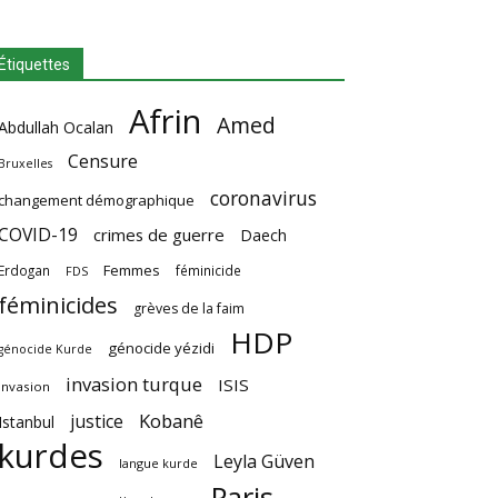
Étiquettes
Afrin
Amed
Abdullah Ocalan
Censure
Bruxelles
coronavirus
changement démographique
COVID-19
crimes de guerre
Daech
Femmes
Erdogan
féminicide
FDS
féminicides
grèves de la faim
HDP
génocide yézidi
génocide Kurde
invasion turque
ISIS
invasion
Kobanê
justice
Istanbul
kurdes
Leyla Güven
langue kurde
Paris