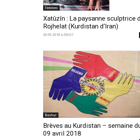
Femmes
Xatûzîn : La paysanne sculptrice 
Rojhelat (Kurdistan d’Iran)
30.09.2018 à 09h37
Bashur
Brèves au Kurdistan – semaine d
09 avril 2018