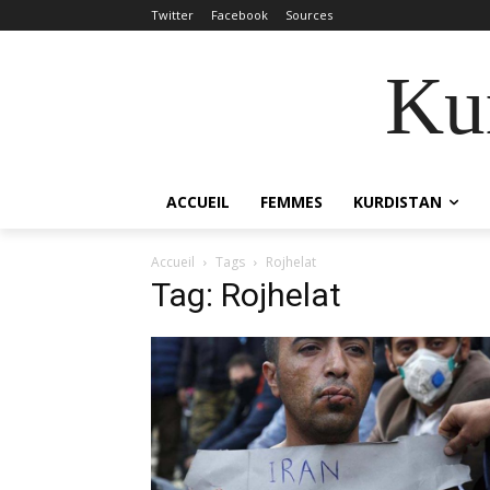
Twitter
Facebook
Sources
Kur
ACCUEIL
FEMMES
KURDISTAN
Accueil
Tags
Rojhelat
Tag: Rojhelat