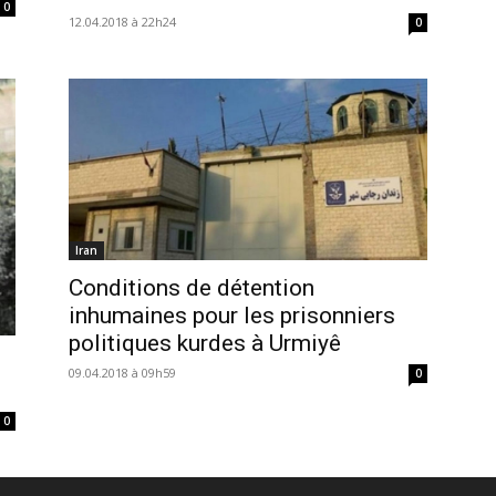
0
12.04.2018 à 22h24
0
Iran
Conditions de détention
inhumaines pour les prisonniers
politiques kurdes à Urmiyê
09.04.2018 à 09h59
0
0