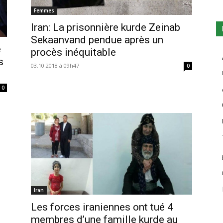
Femmes
Iran: La prisonnière kurde Zeinab
Sekaanvand pendue après un
e
procès inéquitable
s
03.10.2018 à 09h47
0
0
Iran
Les forces iraniennes ont tué 4
membres d’une famille kurde au