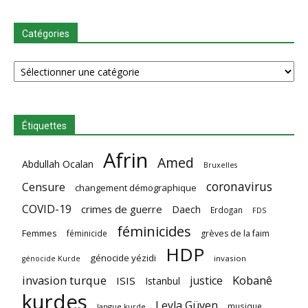
Catégories
Catégories
Étiquettes
Afrin
Amed
Abdullah Ocalan
Bruxelles
coronavirus
Censure
changement démographique
COVID-19
crimes de guerre
Daech
Erdogan
FDS
féminicides
Femmes
féminicide
grèves de la faim
HDP
génocide yézidi
invasion
génocide Kurde
invasion turque
Kobanê
justice
ISIS
Istanbul
kurdes
Leyla Güven
musique
langue kurde