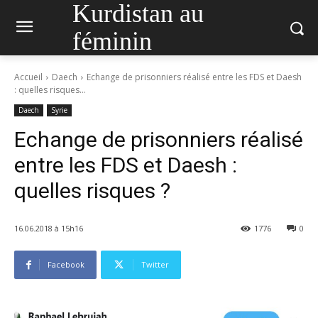
Kurdistan au
féminin
Accueil
Daech
Echange de prisonniers réalisé entre les FDS et Daesh
: quelles risques...
Daech
Syrie
Echange de prisonniers réalisé
entre les FDS et Daesh :
quelles risques ?
16.06.2018 à 15h16
1776
0
Facebook
Twitter