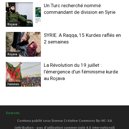
Un Turc recherché nommé
commandant de division en Syrie
Rojava
SYRIE. A Raqqa, 15 Kurdes raflés en
2 semaines
Rojava
La Révolution du 19 juillet :
l’émergence d’un féminisme kurde
au Rojava
Femmes
Sources
Contenu publié sous license Créative Commons By-NC-SA
(attribution - pas d'utilisation commerciale 4.0 international)