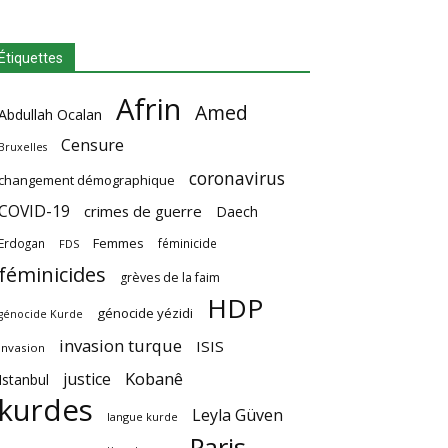
Étiquettes
Afrin
Amed
Abdullah Ocalan
Censure
Bruxelles
coronavirus
changement démographique
COVID-19
crimes de guerre
Daech
Femmes
Erdogan
féminicide
FDS
féminicides
grèves de la faim
HDP
génocide yézidi
génocide Kurde
invasion turque
ISIS
invasion
Kobanê
justice
Istanbul
kurdes
Leyla Güven
langue kurde
Paris