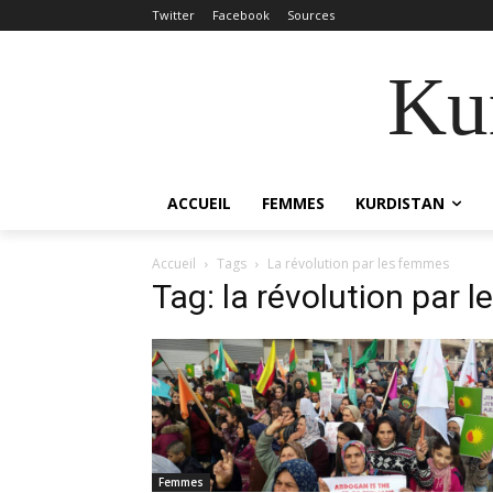
Twitter
Facebook
Sources
Kur
ACCUEIL
FEMMES
KURDISTAN
Accueil
Tags
La révolution par les femmes
Tag: la révolution par 
Femmes