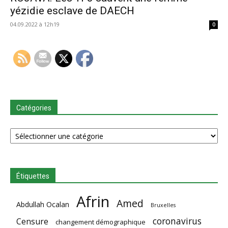
yézidie esclave de DAECH
04.09.2022 à 12h19
0
Catégories
Catégories
Étiquettes
Afrin
Amed
Abdullah Ocalan
Bruxelles
coronavirus
Censure
changement démographique