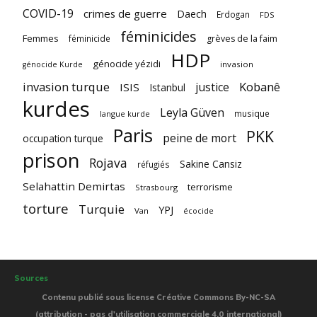
COVID-19
crimes de guerre
Daech
Erdogan
FDS
féminicides
Femmes
féminicide
grèves de la faim
HDP
génocide yézidi
invasion
génocide Kurde
invasion turque
Kobanê
justice
ISIS
Istanbul
kurdes
Leyla Güven
musique
langue kurde
Paris
PKK
peine de mort
occupation turque
prison
Rojava
Sakine Cansiz
réfugiés
Selahattin Demirtas
terrorisme
Strasbourg
torture
Turquie
YPJ
Van
écocide
Sources
Contenu publié sous license Créative Commons By-NC-SA
(attribution - pas d'utilisation commerciale 4.0 international)