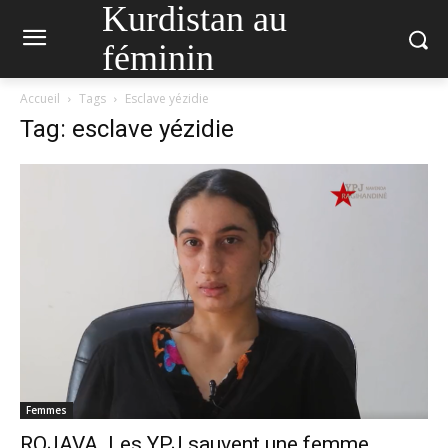
Kurdistan au
féminin
Accueil
Tags
Esclave yézidie
Tag: esclave yézidie
Femmes
ROJAVA. Les YPJ sauvent une femme