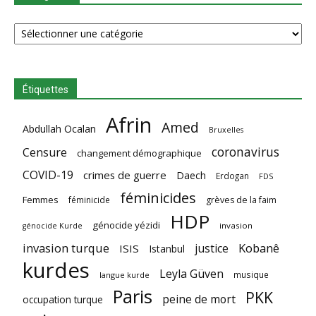
Catégories
Étiquettes
Afrin
Amed
Abdullah Ocalan
Bruxelles
coronavirus
Censure
changement démographique
COVID-19
crimes de guerre
Daech
Erdogan
FDS
féminicides
Femmes
féminicide
grèves de la faim
HDP
génocide yézidi
invasion
génocide Kurde
invasion turque
Kobanê
justice
ISIS
Istanbul
kurdes
Leyla Güven
musique
langue kurde
Paris
PKK
peine de mort
occupation turque