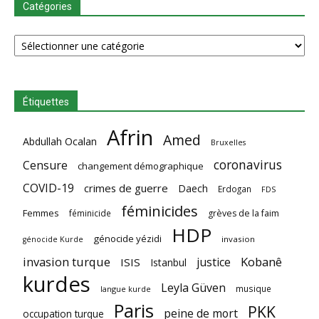
Catégories
Catégories
Étiquettes
Afrin
Amed
Abdullah Ocalan
Bruxelles
coronavirus
Censure
changement démographique
COVID-19
crimes de guerre
Daech
Erdogan
FDS
féminicides
Femmes
féminicide
grèves de la faim
HDP
génocide yézidi
invasion
génocide Kurde
invasion turque
Kobanê
justice
ISIS
Istanbul
kurdes
Leyla Güven
musique
langue kurde
Paris
PKK
peine de mort
occupation turque