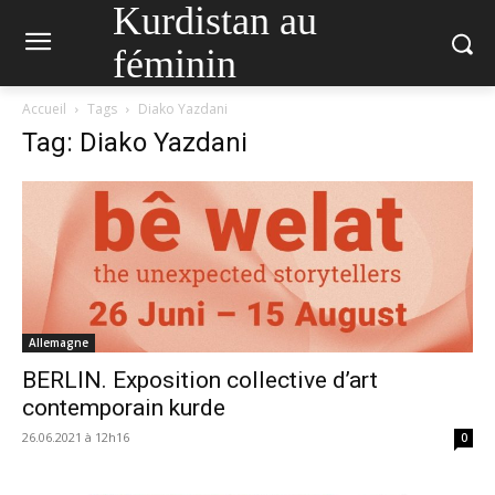
Kurdistan au
féminin
Accueil
Tags
Diako Yazdani
Tag: Diako Yazdani
Allemagne
BERLIN. Exposition collective d’art
contemporain kurde
26.06.2021 à 12h16
0