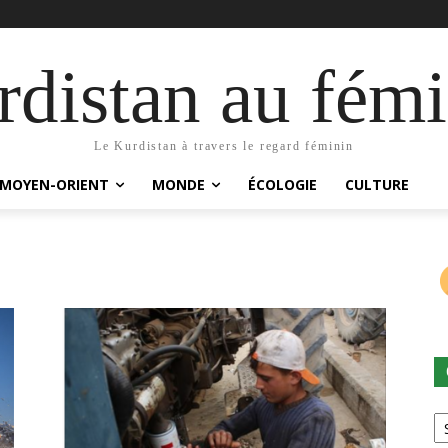
distan au fémi
Le Kurdistan à travers le regard féminin
MOYEN-ORIENT
MONDE
ÉCOLOGIE
CULTURE
Ca