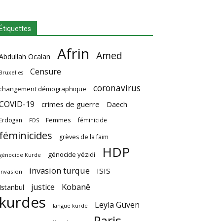
Étiquettes
Afrin
Amed
Abdullah Ocalan
Censure
Bruxelles
coronavirus
changement démographique
COVID-19
crimes de guerre
Daech
Femmes
Erdogan
féminicide
FDS
féminicides
grèves de la faim
HDP
génocide yézidi
génocide Kurde
invasion turque
ISIS
invasion
Kobanê
justice
Istanbul
kurdes
Leyla Güven
langue kurde
Paris