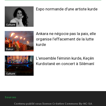
Expo normande d’une artiste kurde
Culture
Ankara ne négocie pas la paix, elle
organise l’effacement de la lutte
kurde
Bakur
L’ensemble féminin kurde, Keçên
Kurdistanê en concert à Silêmanî
Culture
Sources
Contenu publié sous license Créative Commons By-NC-SA