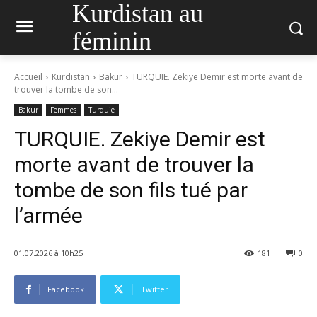
Kurdistan au
féminin
Accueil
Kurdistan
Bakur
TURQUIE. Zekiye Demir est morte avant de
trouver la tombe de son...
Bakur
Femmes
Turquie
TURQUIE. Zekiye Demir est
morte avant de trouver la
tombe de son fils tué par
l’armée
01.07.2026 à 10h25
181
0
Facebook
Twitter