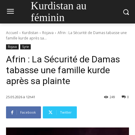
Kurdistan au
féminin
Accueil
Kurdistan
Rojava
Afrin : La Sécurité de Damas tabasse une
famille kurde après sa...
Rojava
Syrie
Afrin : La Sécurité de Damas
tabasse une famille kurde
après sa plainte
25.05.2026 à 12h41
249
0
Facebook
Twitter