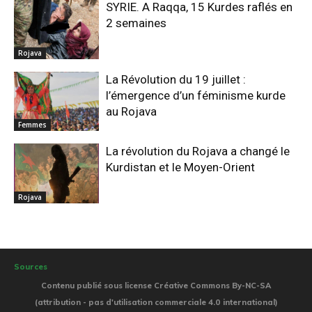
SYRIE. A Raqqa, 15 Kurdes raflés en
2 semaines
Rojava
La Révolution du 19 juillet :
l’émergence d’un féminisme kurde
au Rojava
Femmes
La révolution du Rojava a changé le
Kurdistan et le Moyen-Orient
Rojava
Sources
Contenu publié sous license Créative Commons By-NC-SA
(attribution - pas d'utilisation commerciale 4.0 international)