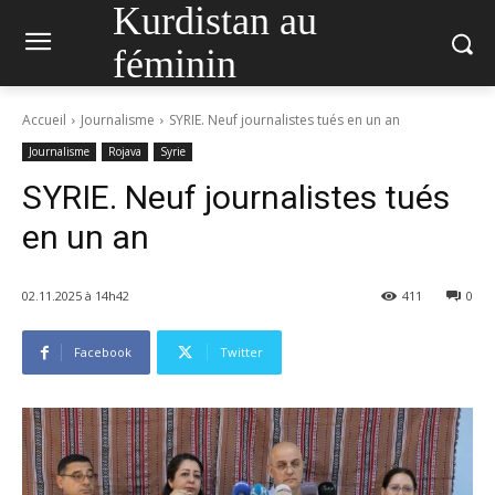
Kurdistan au
féminin
Accueil
Journalisme
SYRIE. Neuf journalistes tués en un an
Journalisme
Rojava
Syrie
SYRIE. Neuf journalistes tués
en un an
02.11.2025 à 14h42
411
0
Facebook
Twitter