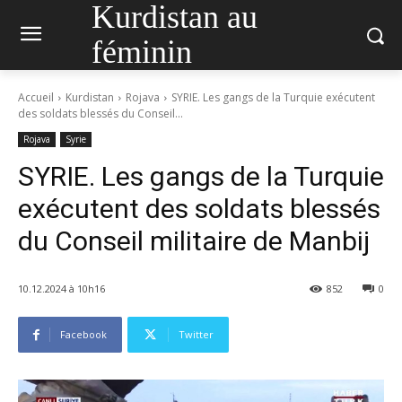
Kurdistan au
féminin
Accueil
Kurdistan
Rojava
SYRIE. Les gangs de la Turquie exécutent
des soldats blessés du Conseil...
Rojava
Syrie
SYRIE. Les gangs de la Turquie
exécutent des soldats blessés
du Conseil militaire de Manbij
10.12.2024 à 10h16
852
0
Facebook
Twitter