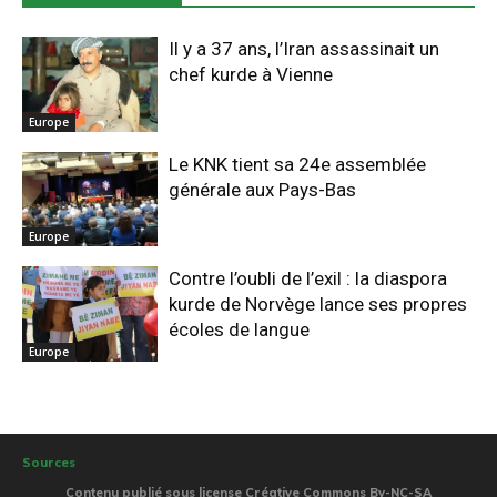
Il y a 37 ans, l’Iran assassinait un
chef kurde à Vienne
Europe
Le KNK tient sa 24e assemblée
générale aux Pays-Bas
Europe
Contre l’oubli de l’exil : la diaspora
kurde de Norvège lance ses propres
écoles de langue
Europe
Sources
Contenu publié sous license Créative Commons By-NC-SA