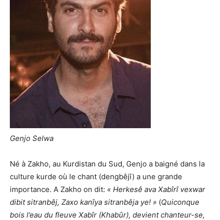
Genjo Selwa
Né à Zakho, au Kurdistan du Sud, Genjo a baigné dans la
culture kurde où le chant (dengbêjî) a une grande
importance. A Zakho on dit:
« Herkesê ava Xabîrî vexwar
dibit sitranbêj, Zaxo kanîya sitranbêja ye! »
(
Quiconque
bois l’eau du fleuve Xabîr (Khabûr), devient chanteur-se,