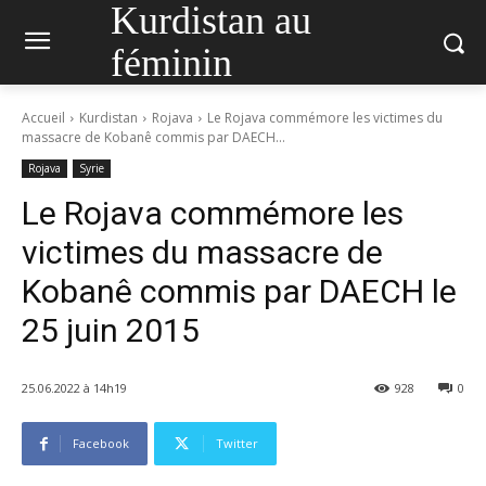
Kurdistan au
féminin
Accueil
Kurdistan
Rojava
Le Rojava commémore les victimes du
massacre de Kobanê commis par DAECH...
Rojava
Syrie
Le Rojava commémore les
victimes du massacre de
Kobanê commis par DAECH le
25 juin 2015
25.06.2022 à 14h19
928
0
Facebook
Twitter