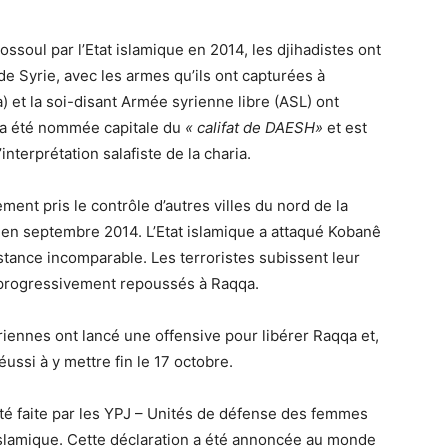
ossoul par l’Etat islamique en 2014, les djihadistes ont
de Syrie, avec les armes qu’ils ont capturées à
) et la soi-disant Armée syrienne libre (ASL) ont
a a été nommée capitale du
« califat de DAESH»
et est
nterprétation salafiste de la charia.
ment pris le contrôle d’autres villes du nord de la
 en septembre 2014. L’Etat islamique a attaqué Kobanê
istance incomparable. Les terroristes subissent leur
s progressivement repoussés à Raqqa.
riennes ont lancé une offensive pour libérer Raqqa et,
ussi à y mettre fin le 17 octobre.
a été faite par les YPJ – Unités de défense des femmes
 islamique. Cette déclaration a été annoncée au monde