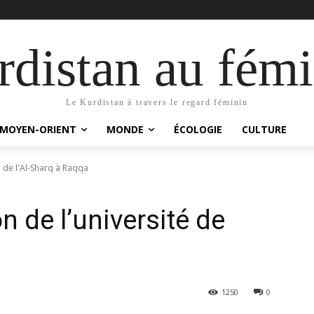
distan au fémi
Le Kurdistan à travers le regard féminin
MOYEN-ORIENT
MONDE
ÉCOLOGIE
CULTURE
é de l'Al-Sharq à Raqqa
n de l’université de
1250
0