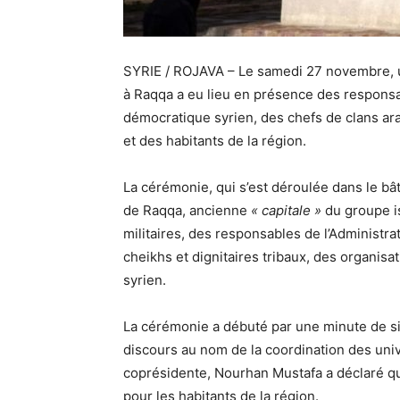
SYRIE / ROJAVA – Le samedi 27 novembre, u
à Raqqa a eu lieu en présence des respons
démocratique syrien, des chefs de clans arab
et des habitants de la région.
La cérémonie, qui s’est déroulée dans le bât
de Raqqa, ancienne
« capitale »
du groupe is
militaires, des responsables de l’Administra
cheikhs et dignitaires tribaux, des organisa
syrien.
La cérémonie a débuté par une minute de si
discours au nom de la coordination des unive
coprésidente, Nourhan Mustafa a déclaré que
pour les habitants de la région.