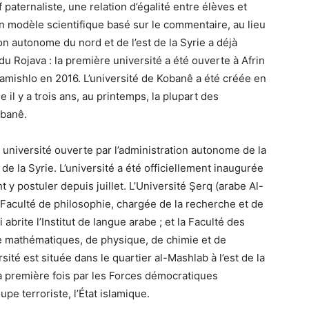
paternaliste, une relation d’égalité entre élèves et
n modèle scientifique basé sur le commentaire, au lieu
n autonome du nord et de l’est de la Syrie a déjà
du Rojava : la première université a été ouverte à Afrin
Qamishlo en 2016. L’université de Kobanê a été créée en
e il y a trois ans, au printemps, la plupart des
obanê.
université ouverte par l’administration autonome de la
de la Syrie. L’université a été officiellement inaugurée
 y postuler depuis juillet. L’Université Şerq (arabe Al-
a Faculté de philosophie, chargée de la recherche et de
brite l’Institut de langue arabe ; et la Faculté des
e mathématiques, de physique, de chimie et de
ersité est située dans le quartier al-Mashlab à l’est de la
r la première fois par les Forces démocratiques
pe terroriste, l’État islamique.