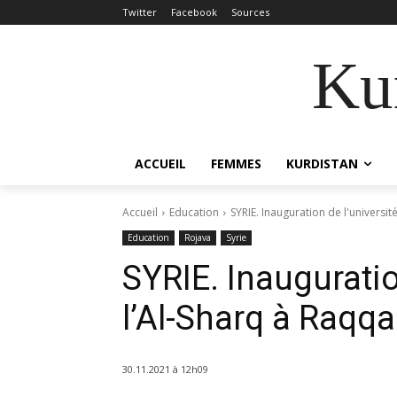
Twitter
Facebook
Sources
Kur
ACCUEIL
FEMMES
KURDISTAN
Accueil
Education
SYRIE. Inauguration de l'universit
Education
Rojava
Syrie
SYRIE. Inauguratio
l’Al-Sharq à Raqqa
30.11.2021 à 12h09