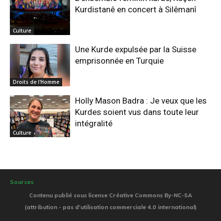
Kurdistanê en concert à Silêmanî
Culture
Une Kurde expulsée par la Suisse
emprisonnée en Turquie
Droits de l'Homme
Holly Mason Badra : Je veux que les
Kurdes soient vus dans toute leur
intégralité
Culture
Sources
Contenu publié sous license Créative Commons By-NC-SA
(attribution - pas d'utilisation commerciale 4.0 international)