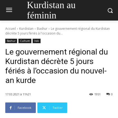
Kurdistan au
féminin
Accueil
Kurdistan
Bashur
Le gouvernement régional du Kurdistan
décrète 5 jours fériés à l'occasion du...
Bashur
Culture
Irak
Le gouvernement régional du
Kurdistan décrète 5 jours
fériés à l’occasion du nouvel-
an kurde
17.03.2021 à 11h21
1951
0
Facebook
Twitter